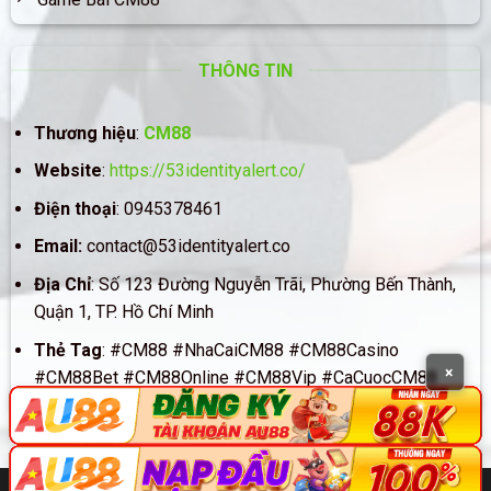
THÔNG TIN
Thương hiệu
:
CM88
Website
:
https://53identityalert.co/
Điện thoại
: 0945378461
Email:
contact@53identityalert.co
Địa Chỉ
: Số 123 Đường Nguyễn Trãi, Phường Bến Thành,
Quận 1, TP. Hồ Chí Minh
Thẻ Tag
: #CM88 #NhaCaiCM88 #CM88Casino
×
#CM88Bet #CM88Online #CM88Vip #CaCuocCM88