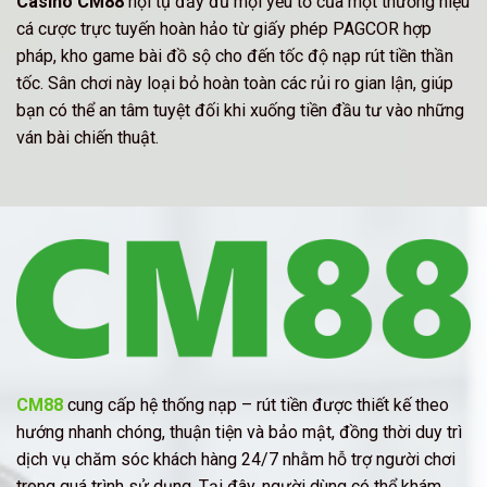
Casino CM88
hội tụ đầy đủ mọi yếu tố của một thương hiệu
cá cược trực tuyến hoàn hảo từ giấy phép PAGCOR hợp
pháp, kho game bài đồ sộ cho đến tốc độ nạp rút tiền thần
tốc. Sân chơi này loại bỏ hoàn toàn các rủi ro gian lận, giúp
bạn có thể an tâm tuyệt đối khi xuống tiền đầu tư vào những
ván bài chiến thuật.
CM88
cung cấp hệ thống nạp – rút tiền được thiết kế theo
hướng nhanh chóng, thuận tiện và bảo mật, đồng thời duy trì
dịch vụ chăm sóc khách hàng 24/7 nhằm hỗ trợ người chơi
trong quá trình sử dụng. Tại đây, người dùng có thể khám