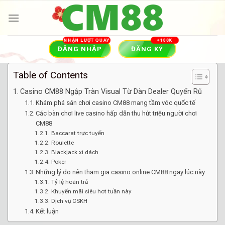
Skip
to
content
ĐĂNG NHẬP
ĐĂNG KÝ
Table of Contents
Casino CM88 Ngập Tràn Visual Từ Dàn Dealer Quyến Rũ
Khám phá sân chơi casino CM88 mang tầm vóc quốc tế
Các bàn chơi live casino hấp dẫn thu hút triệu người chơi
CM88
Baccarat trực tuyến
Roulette
Blackjack xì dách
Poker
Những lý do nên tham gia casino online CM88 ngay lúc này
Tỷ lệ hoàn trả
Khuyến mãi siêu hot tuần này
Dịch vụ CSKH
Kết luận