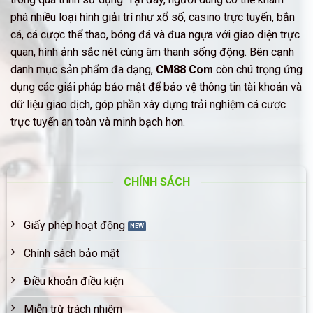
phá nhiều loại hình giải trí như xổ số, casino trực tuyến, bắn
cá, cá cược thể thao, bóng đá và đua ngựa với giao diện trực
quan, hình ảnh sắc nét cùng âm thanh sống động. Bên cạnh
danh mục sản phẩm đa dạng,
CM88 Com
còn chú trọng ứng
dụng các giải pháp bảo mật để bảo vệ thông tin tài khoản và
dữ liệu giao dịch, góp phần xây dựng trải nghiệm cá cược
trực tuyến an toàn và minh bạch hơn.
CHÍNH SÁCH
Giấy phép hoạt động
Chính sách bảo mật
Điều khoản điều kiện
Miễn trừ trách nhiệm