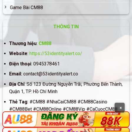
Game Bài CM88
THÔNG TIN
Thương hiệu
:
CM88
Website
:
https://53identityalert.co/
Điện thoại
: 0945378461
Email:
contact@53identityalert.co
Địa Chỉ
: Số 123 Đường Nguyễn Trãi, Phường Bến Thành,
Quận 1, TP. Hồ Chí Minh
Thẻ Tag
: #CM88 #NhaCaiCM88 #CM88Casino
×
#CM88Bet #CM88Online #CM88Vip #CaCuocCM88