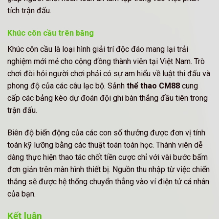
tích trận đấu.
Khúc côn cầu trên băng
Khúc côn cầu là loại hình giải trí độc đáo mang lại trải
nghiệm mới mẻ cho cộng đồng thành viên tại Việt Nam. Trò
chơi đòi hỏi người chơi phải có sự am hiểu về luật thi đấu và
phong độ của các câu lạc bộ. Sảnh
thể thao CM88
cung
cấp các bảng kèo dự đoán đội ghi bàn thắng đầu tiên trong
trận đấu.
Biên độ biến động của các con số thưởng được đơn vị tính
toán kỹ lưỡng bằng các thuật toán toán học. Thành viên dễ
dàng thực hiện thao tác chốt tiền cược chỉ với vài bước bấm
đơn giản trên màn hình thiết bị. Nguồn thu nhập từ việc chiến
thắng sẽ được hệ thống chuyển thẳng vào ví điện tử cá nhân
của bạn.
Kết luận