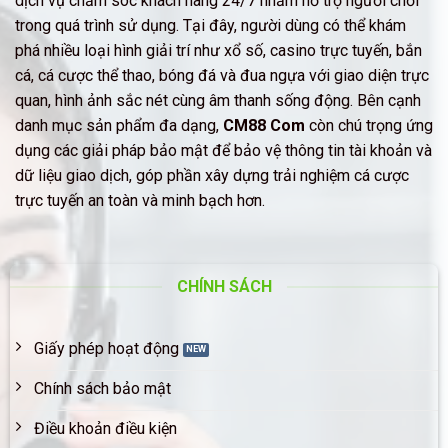
dịch vụ chăm sóc khách hàng 24/7 nhằm hỗ trợ người chơi
trong quá trình sử dụng. Tại đây, người dùng có thể khám
phá nhiều loại hình giải trí như xổ số, casino trực tuyến, bắn
cá, cá cược thể thao, bóng đá và đua ngựa với giao diện trực
quan, hình ảnh sắc nét cùng âm thanh sống động. Bên cạnh
danh mục sản phẩm đa dạng,
CM88 Com
còn chú trọng ứng
dụng các giải pháp bảo mật để bảo vệ thông tin tài khoản và
dữ liệu giao dịch, góp phần xây dựng trải nghiệm cá cược
trực tuyến an toàn và minh bạch hơn.
CHÍNH SÁCH
Giấy phép hoạt động
Chính sách bảo mật
Điều khoản điều kiện