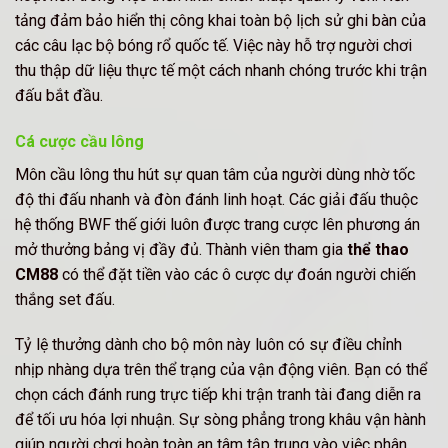
tảng đảm bảo hiển thị công khai toàn bộ lịch sử ghi bàn của
các câu lạc bộ bóng rổ quốc tế. Việc này hỗ trợ người chơi
thu thập dữ liệu thực tế một cách nhanh chóng trước khi trận
đấu bắt đầu.
Cá cược cầu lông
Môn cầu lông thu hút sự quan tâm của người dùng nhờ tốc
độ thi đấu nhanh và đòn đánh linh hoạt. Các giải đấu thuộc
hệ thống BWF thế giới luôn được trang cược lên phương án
mở thưởng bảng vị đầy đủ. Thành viên tham gia
thể thao
CM88
có thể đặt tiền vào các ô cược dự đoán người chiến
thắng set đấu.
Tỷ lệ thưởng dành cho bộ môn này luôn có sự điều chỉnh
nhịp nhàng dựa trên thể trạng của vận động viên. Bạn có thể
chọn cách đánh rung trực tiếp khi trận tranh tài đang diễn ra
để tối ưu hóa lợi nhuận. Sự sòng phẳng trong khâu vận hành
giúp người chơi hoàn toàn an tâm tập trung vào việc phân