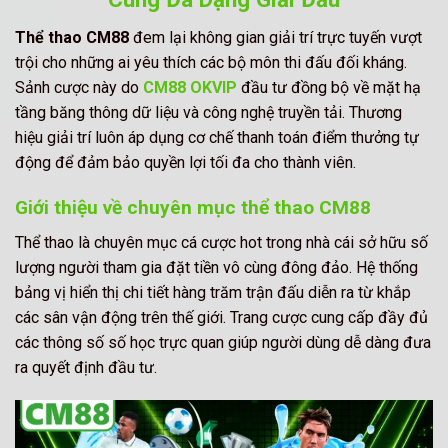
Thể thao CM88
đem lại không gian giải trí trực tuyến vượt
trội cho những ai yêu thích các bộ môn thi đấu đối kháng.
Sảnh cược này do
CM88 OKVIP
đầu tư đồng bộ về mặt hạ
tầng băng thông dữ liệu và công nghệ truyền tải. Thương
hiệu giải trí luôn áp dụng cơ chế thanh toán điểm thưởng tự
động để đảm bảo quyền lợi tối đa cho thành viên.
Giới thiệu về chuyên mục thể thao CM88
Thể thao là chuyên mục cá cược hot trong nhà cái sở hữu số
lượng người tham gia đặt tiền vô cùng đông đảo. Hệ thống
bảng vị hiển thị chi tiết hàng trăm trận đấu diễn ra từ khắp
các sân vận động trên thế giới. Trang cược cung cấp đầy đủ
các thông số số học trực quan giúp người dùng dễ dàng đưa
ra quyết định đầu tư.